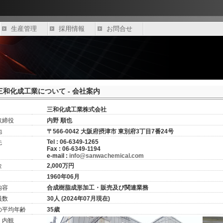
生産管理
採用情報
お問合せ
三和化成工業について - 会社案内
三和化成工業株式会社
取締役
内野 順也
地
〒566-0042 大阪府摂津市 東別府3丁目7番24号
Tel : 06-6349-1265
先
Fax : 06-6349-1194
e-mail :
info@sanwachemical.com
金
2,000万円
1960年06月
内容
合成樹脂成形加工・販売及び関連業務
員数
30人 (2024年07月現在)
の平均年齢
35歳
・内観