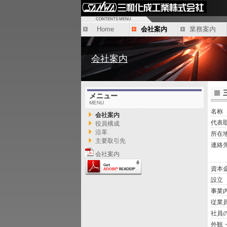
CONTENTS MENU
Home
会社案内
業務案内
会社案内
メニュー
MENU
名称
会社案内
代表
役員構成
沿革
所在
主要取引先
連絡
会社案内
資本
設立
事業
従業
社員
外観