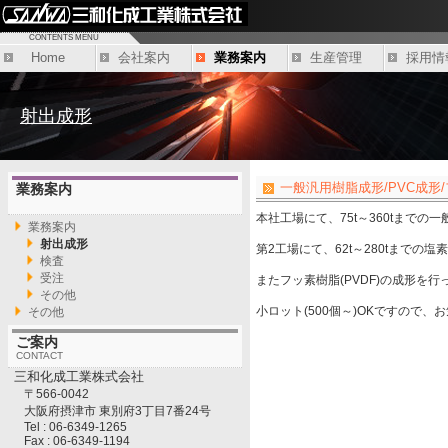
CONTENTS MENU
Home
会社案内
業務案内
生産管理
採用情
射出成形
一般汎用樹脂成形/PVC成形
業務案内
本社工場にて、75t～360tまでの
業務案内
射出成形
第2工場にて、62t～280tまでの
検査
受注
またフッ素樹脂(PVDF)の成形を
その他
小ロット(500個～)OKですので
その他
ご案内
CONTACT
三和化成工業株式会社
〒566-0042
大阪府摂津市 東別府3丁目7番24号
Tel : 06-6349-1265
Fax : 06-6349-1194